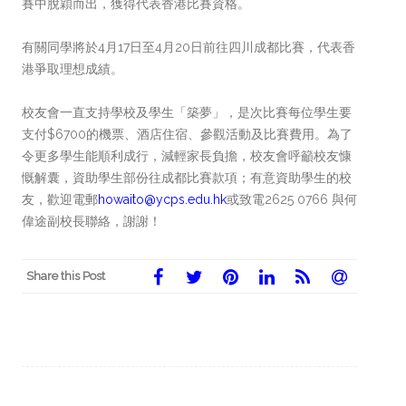
賽中脫穎而出，獲得代表香港比賽資格。
有關同學將於4月17日至4月20日前往四川成都比賽，代表香
港爭取理想成績。
校友會一直支持學校及學生「築夢」，是次比賽每位學生要
支付$6700的機票、酒店住宿、參觀活動及比賽費用。為了
令更多學生能順利成行，減輕家長負擔，校友會呼籲校友慷
慨解囊，資助學生部份往成都比賽款項；有意資助學生的校
友，歡迎電郵
howaito@ycps.edu.hk
或致電2625 0766 與何
偉途副校長聯絡，謝謝！
Share this Post