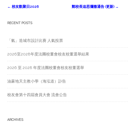
Post
←
校友歡聚日2026
鄭校長追思彌撒通告 (更新)
→
navigation
RECENT POSTS
「氫」造城市設計比賽 人氣投票
2026至2028年度法團校董會校友校董選舉結果
2026 至 2028 年度法團校董會校友校董選舉
油蔴地天主教小學（海泓道）訃告
校友會第十四屆會員大會 流會公告
ARCHIVES