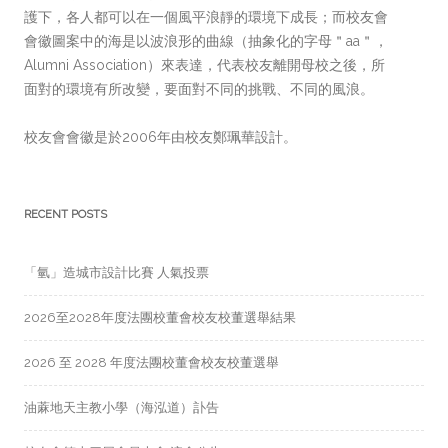
護下，各人都可以在一個風平浪靜的環境下成長；而校友會
會徽圖案中的海是以波浪形的曲線（抽象化的字母＂aa＂，
Alumni Association）來表達，代表校友離開母校之後，所
面對的環境有所改變，要面對不同的挑戰、不同的風浪。
校友會會徽是於2006年由校友鄭珮華設計。
RECENT POSTS
「氫」造城市設計比賽 人氣投票
2026至2028年度法團校董會校友校董選舉結果
2026 至 2028 年度法團校董會校友校董選舉
油蔴地天主教小學（海泓道）訃告