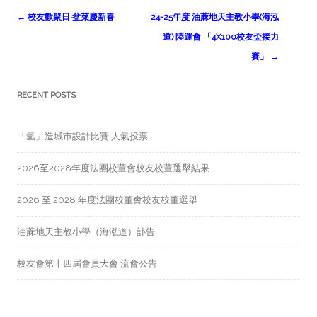
Post
←
校友歡聚日·盆菜慶新春
24-25年度 油蔴地天主教小學(海泓
navigation
道) 陸運會 「4X100校友盃接力
賽」
→
RECENT POSTS
「氫」造城市設計比賽 人氣投票
2026至2028年度法團校董會校友校董選舉結果
2026 至 2028 年度法團校董會校友校董選舉
油蔴地天主教小學（海泓道）訃告
校友會第十四屆會員大會 流會公告