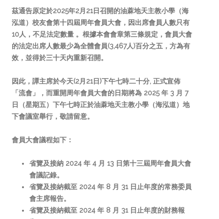
茲通告原定於2025年2月21日召開的
油蔴地天主教小學（海
泓道）校友會第十四屆周年會員大會
，因出席會員人數只有
10人，不足法定數量 。根據本會會章第三條規定，會員大會
的法定出席人數最少為全體會員(3,467人)百分之五，方為有
效，並得於三十天內重新召開。
因此，譚主席於
今
天(2月21日)下午七時二十分, 正式宣佈
「流會」，
而重開周年會員大會的日期將為
2025
年
3
月
7
日（星期五）下午七時正於油蔴地天主教小學（海泓道）地
下會議室舉行，敬請留意。
會員大會議程如下：
省覽及接納
2024
年
4
月
13
日第十三屆周年會員大會
會議記錄。
省覽及接納截至
2024
年
8
月
31
日止年度的常務委員
會主席報告。
省覽及接納截至
2024
年
8
月
31
日止年度的財務報