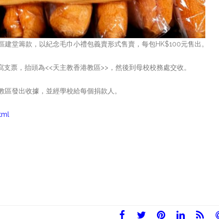
建堂籌款，以紀念毛巾小禮包義賣形式售賣，每包HK$100元售出。
填寫支票，抬頭為<<天主教香港教區>>，然後到母校校務處交收。
教區發出收據，並經學校給每個捐款人。
tml