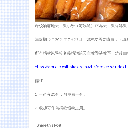
母校油蔴地天主教小學（海泓道）正為天主教香港教區
籌款期限至2021年7月23日。如校友需要購買，可
所有捐款以學校名義捐贈給天主教香港教區，然後由
https://donate.catholic.org.hk/tc/projects/index.h
備註：
1. 一箱有20包，可單買一包。
2. 收據可作為捐款報稅之用。
Share this Post