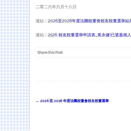
二零二六年六月十八日
連結：
2026至2028年度法團校董會校友校董選舉結
連結：
2526 校友校董選舉申請表_黃永健(已遮蓋個人
Share this Post
Post
←
2026 至 2028 年度法團校董會校友校董選舉
navigation