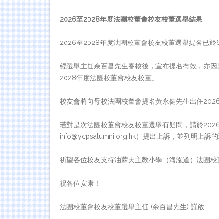
2026
至2028
年度法團校董會校友校董選舉結果
2026至2028年度法團校董會校友校董選舉提名已
經選舉主任余百昌先生審核後，宣布提名有效，亦因
2028年度法團校董會校友校董。
校友會將向母校法團校董會提名黃永健先生出任2026
若對是次法團校董會校友校董選舉有疑問，請於202
info@ycpsalumni.org.hk）提出上訴，並列明上
祈望各位校友支持油蔴天主教小學（海泓道）法團校
祝各位安康！
法團校董會校友校董選舉主任 (余百昌先生) 謹啟