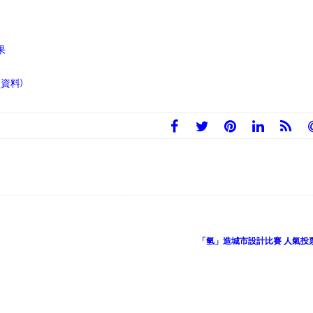
果
資料)
「氫」造城市設計比賽 人氣投