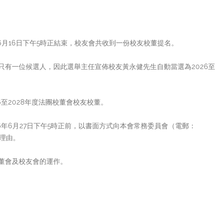
於6月16日下午5時正結束，校友會共收到一份校友校董提名。
只有一位候選人，因此選舉主任宣佈校友黃永健先生自動當選為2026至
至2028年度法團校董會校友校董。
6年6月27日下午5時正前，以書面方式向本會常務委員會（電郵：
訴的理由。
董會及校友會的運作。