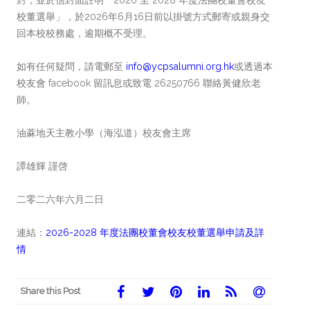
封，並於信封面註明「2026 至 2028 年度法團校董會校友
校董選舉」，於2026年6月16日前以掛號方式郵寄或親身交
回本校校務處，逾期概不受理。
如有任何疑問，請電郵至
info@ycpsalumni.org.hk
或透過本
校友會 facebook 留訊息或致電 26250766 聯絡黃健欣老
師。
油蔴地天主教小學（海泓道）校友會主席
譚雄輝 謹啓
二零二六年六月二日
連結：
2026-2028 年度法團校董會校友校董選舉申請及詳
情
Share this Post