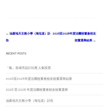
Post
←
油蔴地天主教小學（海泓道）訃
2026至2028年度法團校董會校友
navigation
告
校董選舉結果
→
RECENT POSTS
「氫」造城市設計比賽 人氣投票
2026至2028年度法團校董會校友校董選舉結果
2026 至 2028 年度法團校董會校友校董選舉
油蔴地天主教小學（海泓道）訃告