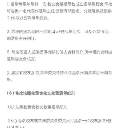
1. 選舉每兩年舉行一次,校友會授權母校成立選舉委員會,母校
可委派一名代表作選舉主任,監察有關提名、分發選票及點票
工作,以及委派選舉委員。
2. 選舉的提名期限不少於14天(包括星期六、日及公眾假期) ,
由選舉主任制訂。
6. 每名候選人必須提供有關其個人資料簡介,所申報的資料由
選舉委員會核實。
9. 如沒有校友參選,選舉委員會將延長提名日期及重訂日期選
舉。
( 6 )
修改
法團校董會校友校董選舉細則
(九) 法團校董會校友校董選舉細則
2.6.3 每名校友或常務委員會委員只可提名一位校友參選(包
括其本人)。