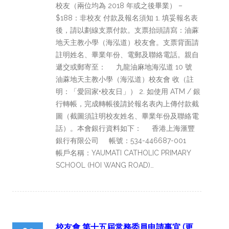
校友（兩位均為 2018 年或之後畢業） –
$188：非校友 付款及報名須知 1. 填妥報名表
後，請以劃線支票付款。支票抬頭請寫：油蔴
地天主教小學（海泓道）校友會。支票背面請
註明姓名、畢業年份、電郵及聯絡電話。親自
遞交或郵寄至： 九龍油麻地海泓道 10 號
油蔴地天主教小學（海泓道）校友會 收（註
明：「愛回家•校友日」） 2. 如使用 ATM / 銀
行轉帳，完成轉帳後請於報名表內上傳付款截
圖（截圖須註明校友姓名、畢業年份及聯絡電
話）。本會銀行資料如下： 香港上海滙豐
銀行有限公司 帳號：534-446687-001
帳戶名稱：YAUMATI CATHOLIC PRIMARY
SCHOOL (HOI WANG ROAD)…
校友會 第十五屆常務委員申請事宜 (更