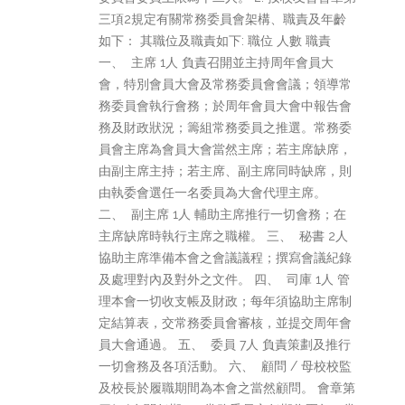
三項2規定有關常務委員會架構、職責及年齡
如下： 其職位及職責如下: 職位 人數 職責
一、 主席 1人 負責召開並主持周年會員大
會，特別會員大會及常務委員會會議；領導常
務委員會執行會務；於周年會員大會中報告會
務及財政狀況；籌組常務委員之推選。常務委
員會主席為會員大會當然主席；若主席缺席，
由副主席主持；若主席、副主席同時缺席，則
由執委會選任一名委員為大會代理主席。
二、 副主席 1人 輔助主席推行一切會務；在
主席缺席時執行主席之職權。 三、 秘書 2人
協助主席準備本會之會議議程；撰寫會議紀錄
及處理對內及對外之文件。 四、 司庫 1人 管
理本會一切收支帳及財政；每年須協助主席制
定結算表，交常務委員會審核，並提交周年會
員大會通過。 五、 委員 7人 負責策劃及推行
一切會務及各項活動。 六、 顧問 / 母校校監
及校長於履職期間為本會之當然顧問。 會章第