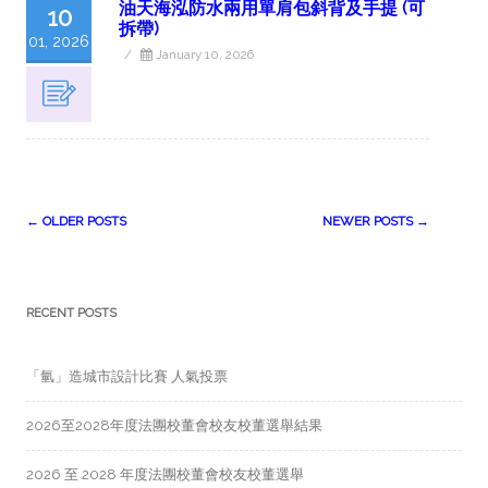
油天海泓防水兩用單肩包斜背及手提 (可
10
拆帶)
01, 2026
/
January 10, 2026
Post
←
OLDER POSTS
NEWER POSTS
→
navigation
RECENT POSTS
「氫」造城市設計比賽 人氣投票
2026至2028年度法團校董會校友校董選舉結果
2026 至 2028 年度法團校董會校友校董選舉