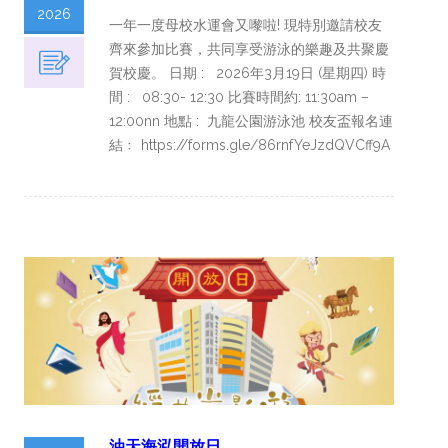
2026
一年一度母校水運會又嚟啦! 現特別邀請校友
齊來參加比賽，共同享受游泳的樂趣及共聚慶
賀校慶。 日期 : 2026年3月19日 (星期四) 時
間 : 08:30- 12:30 比賽時間約: 11:30am –
12:00nn 地點 : 九龍公園游泳池 校友盃報名連
結﹕ https://forms.gle/86rnfYeJzdQVCff9A
油天海泓開放日