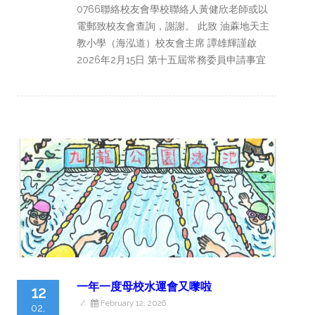
0766聯絡校友會學校聯絡人黃健欣老師或以
電郵致校友會查詢，謝謝。 此致 油蔴地天主
教小學（海泓道）校友會主席 譚雄輝謹啟
2026年2月15日 第十五屆常務委員申請事宜
一年一度母校水運會又嚟啦
12
/
February 12, 2026
02,