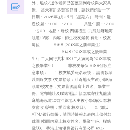
外，離校/退休老師已答應回到母校與大家共
聚。 當天有許多豐富節目，讓我們預告一下：
日期：2026年3月28日（星期六） 時間﹕漫
遊校園﹕11:00 – 12:00 共進午膳﹕12:00
– 15:00 地點﹕母校 四樓禮堂 (九龍油麻地海
泓道10號) 內容﹕師生校友聚餐 費用：校友
每位 $168 (2018年之前畢業生)
$148 (2018年或之後畢業
生)；二人同行共$168 (二人須同為2018年或
之後畢業生) 非校友每位 $188付款注
意事項﹕ 1. 校友填妥報名表後， 請將款項
以劃線支票 (支票抬頭：油蔴地天主教小學(海
泓道)校友會，支票背後請寫上姓名、畢業年
份、電郵地址及聯絡電話) 親臨或寄往九龍油
麻地海泓道10號油蔴地天主教小學(海泓道)校
友會收 (註明：愛回家·校友日)。 2. 如以
ATM/銀行轉帳，請同時於報名表內上傳付款
截圖 (截圖內寫上校友姓名、畢業年份、聯絡
電話)。 香港上海滙豐銀行有限公司 534-