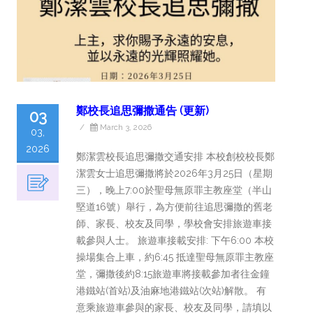
鄭校長追思彌撒通告 (更新)
03
/
March 3, 2026
03,
2026
鄭潔雲校長追思彌撒交通安排 本校創校校長鄭
潔雲女士追思彌撒將於2026年3月25日（星期
三），晚上7:00於聖母無原罪主教座堂（半山
堅道16號）舉行，為方便前往追思彌撒的舊老
師、家長、校友及同學，學校會安排旅遊車接
載參與人士。 旅遊車接載安排: 下午6:00 本校
操場集合上車，約6:45 抵達聖母無原罪主教座
堂，彌撒後約8:15旅遊車將接載參加者往金鐘
港鐵站(首站)及油麻地港鐵站(次站)解散。 有
意乘旅遊車參與的家長、校友及同學，請填以