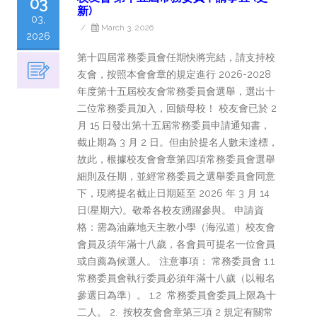
03
新)
03,
/
March 3, 2026
2026
第十四屆常務委員會任期快將完結，請支持校
友會，按照本會會章的規定進行 2026-2028
年度第十五屆校友會常務委員會選舉，選出十
二位常務委員加入，回饋母校！ 校友會已於 2
月 15 日發出第十五屆常務委員申請通知書，
截止期為 3 月 2 日。但由於提名人數未達標，
故此，根據校友會會章第四項常務委員會選舉
細則及任期，並經常務委員之選舉委員會同意
下，現將提名截止日期延至 2026 年 3 月 14
日(星期六)。敬希各校友踴躍參與。 申請資
格：需為油蔴地天主教小學（海泓道）校友會
會員及須年滿十八歲，各會員可提名一位會員
或自薦為候選人。 注意事項： 常務委員會 1.1
常務委員會執行委員必須年滿十八歲（以報名
參選日為準）。 1.2 常務委員會委員上限為十
二人。 2. 按校友會會章第三項 2 規定有關常