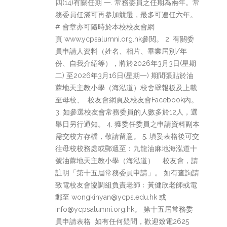
四(14)有關任期 一. 常務委員之任期為兩年。常
務委員任滿可再參加競選，最多可連任六年。
# 會章亦可隨時於本校校友會網
頁 www.ycpsalumni.org.hk參閱。 2. 有關委
員申請人資料（姓名、相片、畢業屆別/年
份、自我介紹等），將於2026年3月3日(星期
二) 至2026年3月16日(星期一) 期間張貼於油
蔴地天主教小學（海泓道）校舍壁報板及上載
至母校、 校友會網頁及校友會Facebook內。
3. 如參選校友會常務委員的人數多於12人，選
舉日另行通知。 4. 獲委任委員之申請資料副本
需交校方存檔，敬請留意。 5. 填妥表格後可交
往母校校務處或郵遞至：九龍油麻地海泓道十
號油蔴地天主教小學（海泓道） 校友會，請
註明「第十五屆常務委員申請」。 如有查詢請
致電校友會協調組負責老師﹕黃健欣老師或電
郵至 wongkinyan@ycps.edu.hk 或
info@ycpsalumni.org.hk。 第十五屆常務委
員申請表格 如有任何疑問，歡迎致電2625