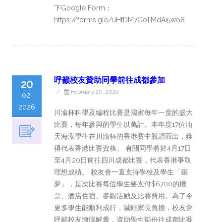
下Google Form：
https://forms.gle/uHtDM7GoTMdAi5wo8
呼籲校友贊助同學前往成都參加
20
/
February 20, 2026
02,
2026
川渝杯科學及編程比賽是國家每年一度的盛大
比賽，每年參與的學生以萬計。本年度17位油
天海泓學生在川渝杯的香港賽中脫穎而出，獲
得代表香港比賽資格。 有關同學將於4月17日
至4月20日前往四川成都比賽，代表香港爭取
理想成績。 校友會一直支持學校及學生「築
夢」，是次比賽每位學生要支付$6700的機
票、酒店住宿、參觀活動及比賽費用。為了令
更多學生能順利成行，減輕家長負擔，校友會
呼籲校友慷慨解囊，資助學生部份往成都比賽