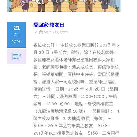
愛回家•校友日
21
/
March 21, 2026
03,
2026
各位校友好！ 本校校友歡聚日將於 2026 年 3
月 28 日（星期六）舉行。除了在校老師外，
多位離校及退休老師亦已應邀回校與大家相
聚，老師陣容包括：葉志成校長、蔡億玲副校
長、張樂華顧問、區扶中主任等。當日活動豐
富，誠邀大家一同返校回味、重溫師生情誼。
活動詳情 – 日期：2026 年 3 月 28 日（星期
六） – 時間：漫遊校園：11:00–12:00；午膳
聚餐：12:00–15:00 – 地點：母校四樓禮堂
（九龍油麻地海泓道 10 號） – 節目重點： 1.
師生校友聚餐 2. 大抽獎 收費（每位） –
$168：2018 年之前畢業之校友 – $148：
2018 年或之後畢業之校友 – $168：二名同行